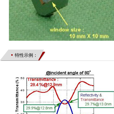
特性示例：