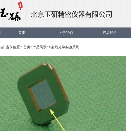
首页
关于我们
产品展示
当前位置：
首页
>
产品展示
>
X射线光学实验系统