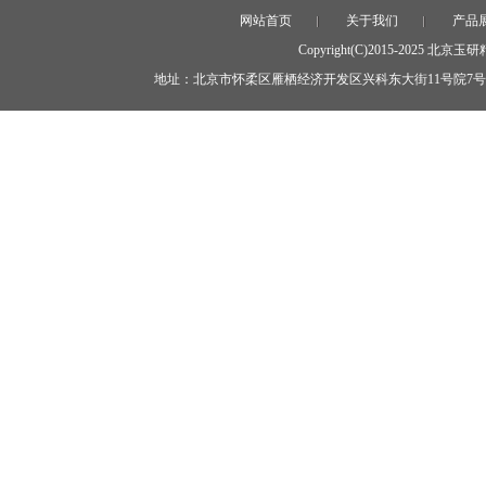
网站首页
关于我们
产品
Copyright(C)2015-2025 
地址：北京市怀柔区雁栖经济开发区兴科东大街11号院7号楼