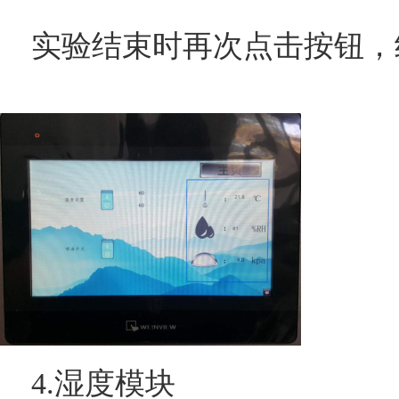
实验结束时再次点击按钮，
4.湿度模块