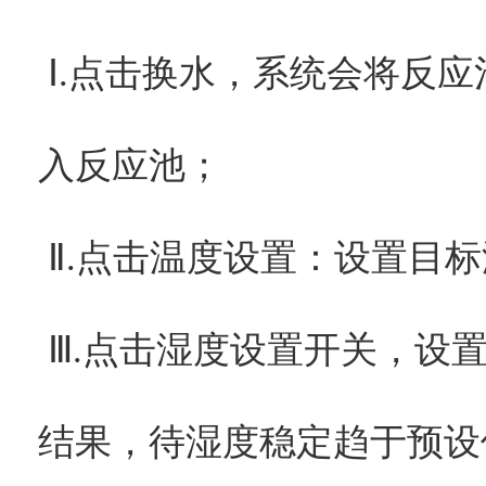
Ⅰ.点击换水，系统会将反
入反应池；
Ⅱ.点击温度设置：设置目
Ⅲ.点击湿度设置开关，设
结果，待湿度稳定趋于预设