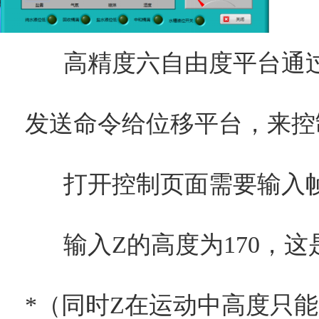
高精度六自由度平台通
发送命令给位移平台，来控
打开控制页面需要输入帧头
输入Z的高度为170，这
*（同时Z在运动中高度只能