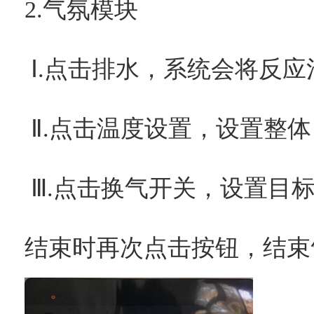
2.气氛模块
Ⅰ.点击排水，系统会将反
Ⅱ.点击温度设置，设置整
Ⅲ.点击换气开关，设置目
结束时再次点击按钮，结束