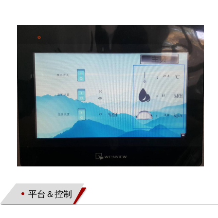
平台＆控制