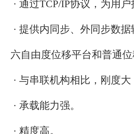
·
通过TCP/IP协议，为
·
提供内同步、外同步数据
六自由度位移平台和普通位
·
与串联机构相比，刚度大
·
承载能力强。
·
精度高。