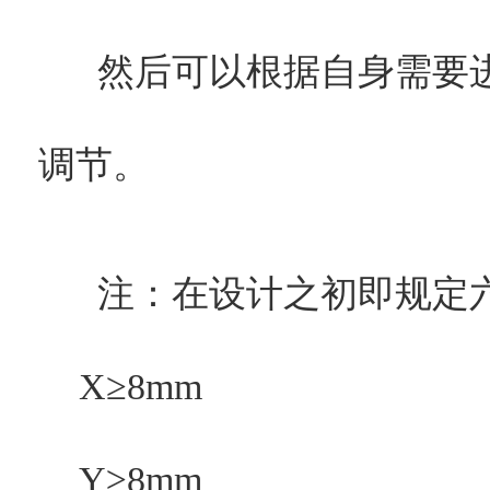
然后可以根据自身需要进行
调节。
注：在设计之初即规定
X≥8mm
Y≥8mm