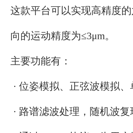
这款平台可以实现高精度的
向的运动精度为≤3μm。
主要功能有：
· 位姿模拟、正弦波模拟
·
路谱滤波处理，随机波复