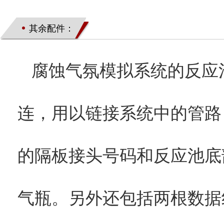
其余配件：
腐蚀气氛模拟系统的反应
连，用以链接系统中的管路
的隔板接头号码和反应池底
气瓶。另外还包括两根数据