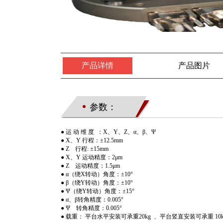
产品详情
产品图片
参数：
● 运 动 维 度 ：X、Y、Z、α、β、Ψ
●
X、Y 行程：±12.5mm
●
Z
行程:
±15mm
●
X、Y 运动精度：2μm
●
Z
运动精度：1.5μm
●
α（绕X转动）角度：±10°
●
β（绕Y转动）角度：±10°
●
Ψ（绕Y转动）角度：±15°
●
α、β转角精度：0.005°
●
Ψ 转角精度：0.005°
●
载重：
平台水平安装可承重20kg
、平台竖直安装可承重 10k